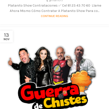
mari01.1
Platanito Show Contrataciones ✅ Cel 81 23 43 70 60 Llame
Ahora Mismo Cómo Contratar A Platanito Show Para co...
CONTINUE READING
13
NOV