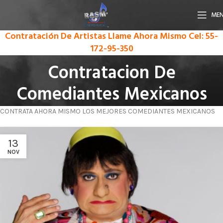
ME
Contratación De Artistas Llame Ahora Mismo
Cel: 55-
172-95-350
Contratacion De
Comediantes Mexicanos
CONTRATA AHORA MISMO LOS MEJORES COMEDIANTES MEXICANOS
13
NOV