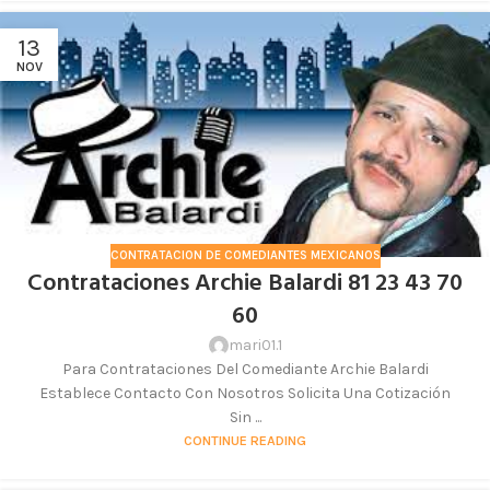
13
NOV
CONTRATACION DE COMEDIANTES MEXICANOS
Contrataciones Archie Balardi 81 23 43 70
60
mari01.1
Para Contrataciones Del Comediante Archie Balardi
Establece Contacto Con Nosotros Solicita Una Cotización
Sin ...
CONTINUE READING