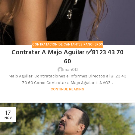
CONTRATACION DE CANTANTES RANCHEROS
Contratar A Majo Aguilar ✅81 23 43 70
60
mari01.1
Majo Aguilar: Contrataciones e Informes Directos al 81 23 43
70 60 Cómo Contratar a Majo Aguilar ¡LA VOZ ...
CONTINUE READING
17
NOV