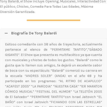
Tony Balardi, el Show Incluye: Opening, Musicales, Interactividad Con
El público, Chistes, Comedia Para Todas Las Edades, Máxima
Diversión Garantizada.
Biografía De Tony Balardi
Exitoso comediante con 38 años de trayectoria, actualmente
pertenece al elenco de “PERMITAME TANTITO”,”SÁBADO
GIGANTE”. El Show que presenta es multifacético ya que cuenta
con musicales y chistes de todos los gustos. “Balardi” como le
gusta que lo llamen sus amigos, te dejará un excelente sabor
de boca con su espectáculo. “Balardi” comenzó su carrera en
la escuela “ANDRES SOLER” (ANDA) en el año 68 y ha
participado en los programas: “AL RITMO DE ACAPULCO”
“ACAFEST 2005” “LA PARODIA” “NUESTRA CASA” “1ER MARATON
CÓMICO MUSICAL” “FESTIVAL DEL HUMOR” “LA TELETÓN 2005
de El Salvador” “PERMITAME TANTITO”con Israel Jaitovich “EL
BAÑO” con Israel Jaitovich “FICHANDO CON LAS ESTRELLAS”