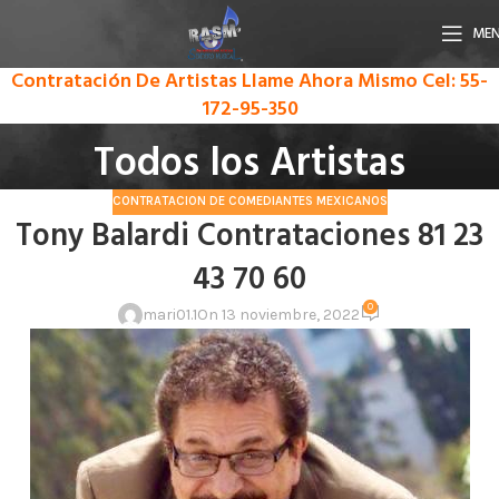
ME
Contratación De Artistas Llame Ahora Mismo
Cel: 55-
172-95-350
Todos los Artistas
CONTRATACION DE COMEDIANTES MEXICANOS
Tony Balardi Contrataciones 81 23
43 70 60
0
mari01.1
On 13 noviembre, 2022