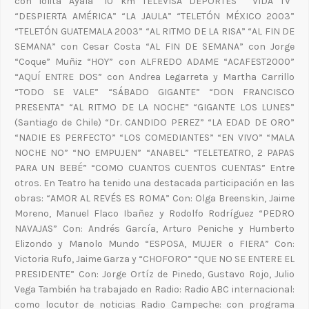
con lolita Ayala “10 km TELEVISA DEPORTES” “VIDA TV”
“DESPIERTA AMÉRICA” “LA JAULA” “TELETÓN MÉXICO 2003”
“TELETÓN GUATEMALA 2003” “AL RITMO DE LA RISA” “AL FIN DE
SEMANA” con Cesar Costa “AL FIN DE SEMANA” con Jorge
“Coque” Muñiz “HOY” con ALFREDO ADAME “ACAFEST2000”
“AQUÍ ENTRE DOS” con Andrea Legarreta y Martha Carrillo
“TODO SE VALE” “SÁBADO GIGANTE” “DON FRANCISCO
PRESENTA” “AL RITMO DE LA NOCHE” “GIGANTE LOS LUNES”
(Santiago de Chile) “Dr. CANDIDO PEREZ” “LA EDAD DE ORO”
“NADIE ES PERFECTO” “LOS COMEDIANTES” “EN VIVO” “MALA
NOCHE NO” “NO EMPUJEN” “ANABEL” “TELETEATRO, 2 PAPAS
PARA UN BEBÉ” “COMO CUANTOS CUENTOS CUENTAS” Entre
otros. En Teatro ha tenido una destacada participación en las
obras: “AMOR AL REVÉS ES ROMA” Con: Olga Breenskin, Jaime
Moreno, Manuel Flaco Ibañez y Rodolfo Rodríguez “PEDRO
NAVAJAS” Con: Andrés García, Arturo Peniche y Humberto
Elizondo y Manolo Mundo “ESPOSA, MUJER o FIERA” Con:
Victoria Rufo, Jaime Garza y “CHOFORO” “QUE NO SE ENTERE EL
PRESIDENTE” Con: Jorge Ortíz de Pinedo, Gustavo Rojo, Julio
Vega También ha trabajado en Radio: Radio ABC internacional:
como locutor de noticias Radio Campeche: con programa