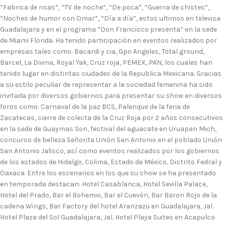
”Fabrica de risas”, “TV de noche”, “De poca”, “Guerra de chistes”,
“Noches de humor con Omar”, “Día a día”, estos ultimos en televisa
Guadalajara y en el programa “Don Francisco presenta” en la sede
de Miami Florida. Ha tenido participación en eventos realizados por
empresas tales como: Bacardi y cia, Gpo Angeles, Total ground,
Barcel, La Divina, Royal Yak, Cruz roja, PEMEX, PAN, los cuales han
tenido lugar en distintas ciudades de la Republica Mexicana. Gracias
a su estilo peculiar de representar a la sociedad femenina ha sido
invitada por diversos gobiernos para presentar su show en diversos
foros como: Carnaval de la paz BCS, Palenque de la feria de
Zacatecas, cierre de colecta de la Cruz Roja por 2 años consecutivos
en la sede de Guaymas Son, festival del aguacate en Uruapan Mich,
concurso de belleza Señorita Unión San Antonio en el poblado Unión
San Antonio Jalisco, así como eventos realizados por los gobiernos
de los estados de Hidalgo, Colima, Estado de México, Distrito Fedral y
Oaxaca. Entre los escenarios en los que su show se ha presentado
en temporada destacan: Hotel Casablanca, Hotel Sevilla Palace,
Hotel del Prado, Bar el Bohemio, Bar el Cuevón, Bar Baron Rojo de la
cadena Wings, Bar Factory del hotel Aranzazu en Guadalajara, Jal.
Hotel Plaza del Sol Guadalajara, Jal. Hotel Playa Suites en Acapulco