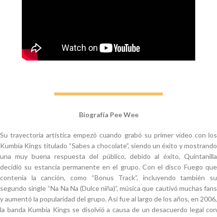
Biografía
Pee Wee
Su trayectoria artística empezó cuando grabó su primer video con los
Kumbia Kings titulado “Sabes a chocolate”, siendo un éxito y mostrando
una muy buena respuesta del público, debido al éxito, Quintanilla
decidió su estancia permanente en el grupo. Con el disco Fuego que
contenía la canción, como “Bonus Track”, incluyendo también su
segundo single “Na Na Na (Dulce niña)”, música que cautivó muchas fans
y aumentó la popularidad del grupo. Así fue al largo de los años, en 2006,
la banda Kumbia Kings se disolvió a causa de un desacuerdo legal con