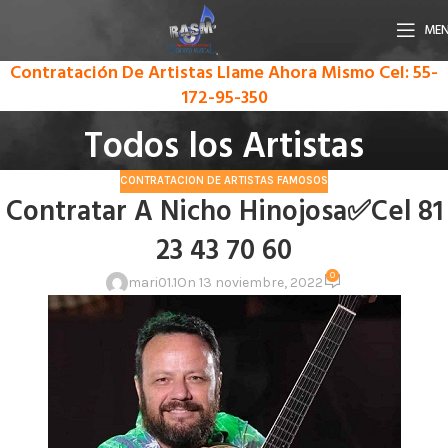
ME
Contratación De Artistas Llame Ahora Mismo
Cel: 55-
172-95-350
Todos los Artistas
CONTRATACION DE ARTISTAS FAMOSOS
Contratar A Nicho Hinojosa✅Cel 81
23 43 70 60
0
mari01.1
On 13 noviembre, 2022