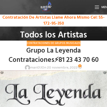
ME
Contratación De Artistas Llame Ahora Mismo
Cel: 55-
172-95-350
Todos los Artistas
CONTRATACIONES DE GRUPOS MUSICALES
Grupo La Leyenda
Contrataciones⚡81 23 43 70 60
0
mari01.1
On 20 noviembre, 2022