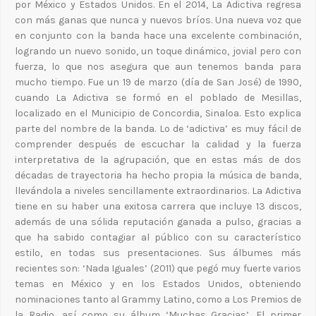
por México y Estados Unidos. En el 2014, La Adictiva regresa
con más ganas que nunca y nuevos bríos. Una nueva voz que
en conjunto con la banda hace una excelente combinación,
logrando un nuevo sonido, un toque dinámico, jovial pero con
fuerza, lo que nos asegura que aun tenemos banda para
mucho tiempo. Fue un 19 de marzo (día de San José) de 1990,
cuando La Adictiva se formó en el poblado de Mesillas,
localizado en el Municipio de Concordia, Sinaloa. Esto explica
parte del nombre de la banda. Lo de ‘adictiva’ es muy fácil de
comprender después de escuchar la calidad y la fuerza
interpretativa de la agrupación, que en estas más de dos
décadas de trayectoria ha hecho propia la música de banda,
llevándola a niveles sencillamente extraordinarios. La Adictiva
tiene en su haber una exitosa carrera que incluye 13 discos,
además de una sólida reputación ganada a pulso, gracias a
que ha sabido contagiar al público con su característico
estilo, en todas sus presentaciones. Sus álbumes más
recientes son: ‘Nada Iguales’ (2011) que pegó muy fuerte varios
temas en México y en los Estados Unidos, obteniendo
nominaciones tanto al Grammy Latino, como a Los Premios de
la Radio, así como su álbum ‘Muchas Gracias’. El primer