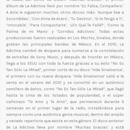
álbum de La Adictiva llevó por nombre ‘Es Falsa, Compañero’.
A éste le siguieron muchos otros discos más: ‘Aunque Sea a
Escondidas’, ‘Con Alma de Acero’, ‘Tu Destino’, ‘Si te Tengo a Ti’,
‘Intocable’, ‘Para Conquistarte’, ‘¿En Qué Te Fallé?’, ‘Como la
Palma de mi Mano’ y ‘Corridos Adictivos’. Todas estas
producciones fueron realizadas en Los Mochis, Sinaloa, donde
graban las principales bandas de México. En el 2010, La
Adictiva cambió de disquera para sumarse a la constelación
de estrellas de Sony Music, y después de triunfar en México,
llega a los EEUU con toda la fuerza gracias a su éxito “No Es
Tan Sólo La Mitad”, primer corte de su disco ‘Vida Sinaloense’,
el primero con su nueva disquera. ‘Vida Sinaloense’ salió a la
venta en el verano del 2010 y se convirtió en un auténtico
semillero de éxitos, como “No Es Tan Sólo La Mitad”, que llegó
hasta la cima de los listados de popularidad, o el súper
cañonazo “Te Amo y Te Amo”, que permaneció durante 9
semanas en el primer lugar de la radio, instalándose para
siempre como una auténtica gema musical, dentro del amplio
y variado repertorio que existe en este género. El disco anterior
de La Adictiva lleva por nombre ‘Muchas Gracias’ y está