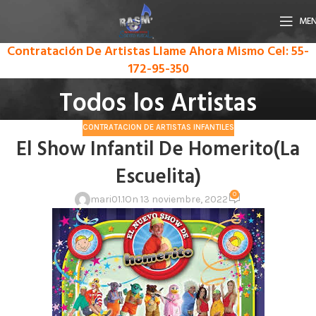
ME
Contratación De Artistas Llame Ahora Mismo
Cel: 55-
172-95-350
Todos los Artistas
CONTRATACION DE ARTISTAS INFANTILES
El Show Infantil De Homerito(La
Escuelita)
0
mari01.1
On 13 noviembre, 2022