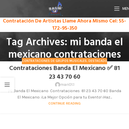
ME
Contratación De Artistas Llame Ahora Mismo
Cel: 55-
172-95-350
Tag Archives: mi banda el
mexicano contrataciones
CONTRATACIONES DE GRUPOS MUSICALES
,
DESTACADO
Contrataciones Banda El Mexicano ✅ 81
23 43 70 60
mari01.1
Mi Banda El Mexicano Contrataciones 81 23 43 70 60 Banda
El Mexicano: ¡La Mejor Opción para tu Evento! ¡Haz...
CONTINUE READING