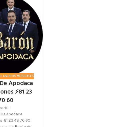
E GRUPOS MUSICALES
 De Apodaca
iones ⚡81 23
70 60
ari01.1
 De Apodaca
s 81 23 43 70 60
 de Los Barón de