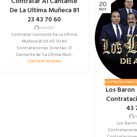
Contratar Al Cantante
20
De La Ultima Muñeca 81
NOV
23 43 70 60
mari01.1
Contratar Cantante De La Ultima
Muñeca 81 23 43 70 60
Contrataciones Directas: El
Cantante de "La Última Muñ...
CONTINUE READING
CONTRATACIONES D
Los Baron
Contratac
43 
m
Los Baron
Contratacione
Contrataciones